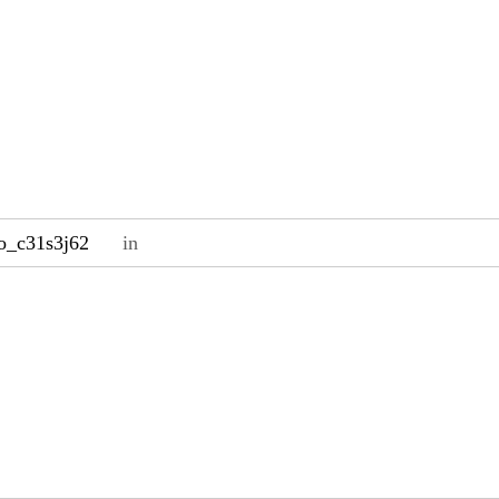
o_c31s3j62
in