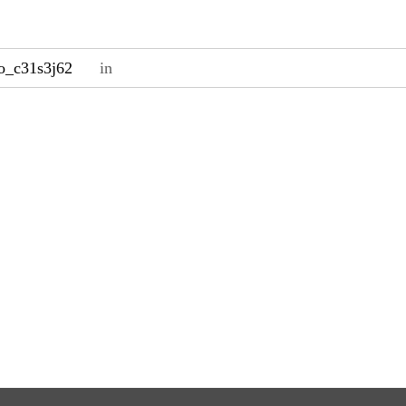
o_c31s3j62
in