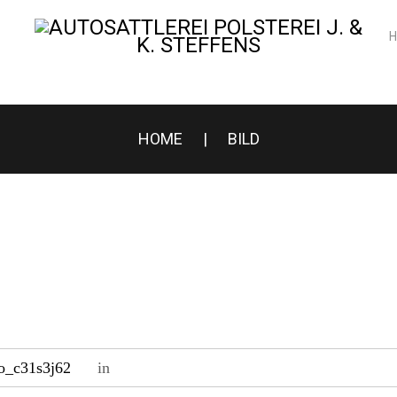
HOME
|
BILD
o_c31s3j62
in